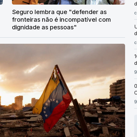
d
Seguro lembra que "defender as
c
fronteiras não é incompatível com
U
dignidade as pessoas"
d
c
1
d
9
0
C
9