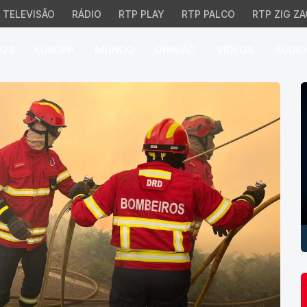
TELEVISÃO
RÁDIO
RTP PLAY
RTP PALCO
RTP ZIG ZA
026
EUROPA
MUNDO
OPINIÃO
VÍDEOS
ÁUDIO
P