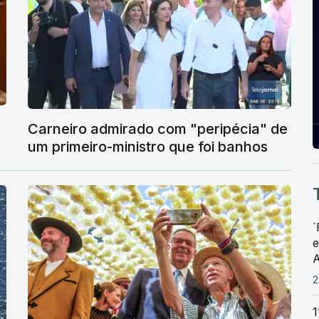
Carneiro admirado com "peripécia" de
um primeiro-ministro que foi banhos
`
e
A
2
1