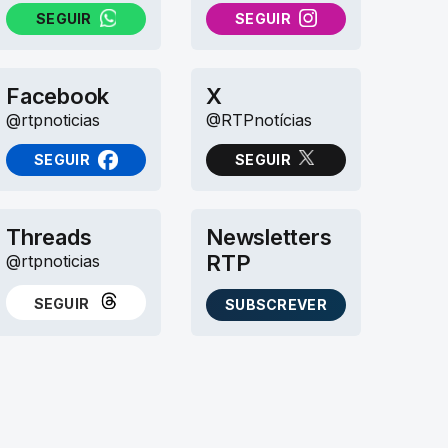
SEGUIR
SEGUIR
NO WHATSAPP
NO INSTAGRAM
Facebook
X
@rtpnoticias
@RTPnotícias
SEGUIR
SEGUIR
NO FACEBOOK
NO X (TWITTER)
Threads
Newsletters
RTP
@rtpnoticias
SEGUIR
SUBSCREVER
NO THREADS
AS NEWSLETTERS RTP