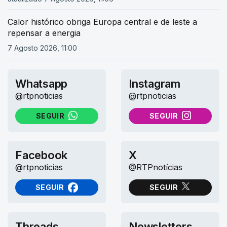
Calor histórico obriga Europa central e de leste a
repensar a energia
7 Agosto 2026, 11:00
Whatsapp
Instagram
@rtpnoticias
@rtpnoticias
SEGUIR
SEGUIR
NO WHATSAPP
NO INSTAGRAM
Facebook
X
@rtpnoticias
@RTPnotícias
SEGUIR
SEGUIR
NO FACEBOOK
NO X (TWITTER)
Threads
Newsletters