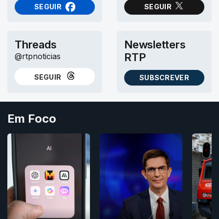
SEGUIR
SEGUIR
NO FACEBOOK
NO X (TWITTER)
Threads
Newsletters
RTP
@rtpnoticias
SEGUIR
SUBSCREVER
NO THREADS
AS NEWSLETTERS RTP
Em Foco