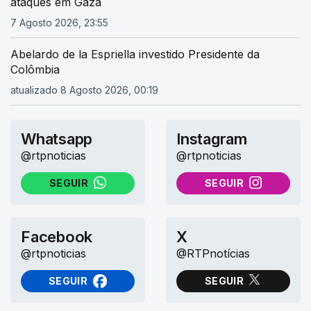
ataques em Gaza
7 Agosto 2026, 23:55
Abelardo de la Espriella investido Presidente da
Colômbia
atualizado 8 Agosto 2026, 00:19
Whatsapp
Instagram
@rtpnoticias
@rtpnoticias
SEGUIR
SEGUIR
NO WHATSAPP
NO INSTAGRAM
Facebook
X
@rtpnoticias
@RTPnotícias
SEGUIR
SEGUIR
NO FACEBOOK
NO X (TWITTER)