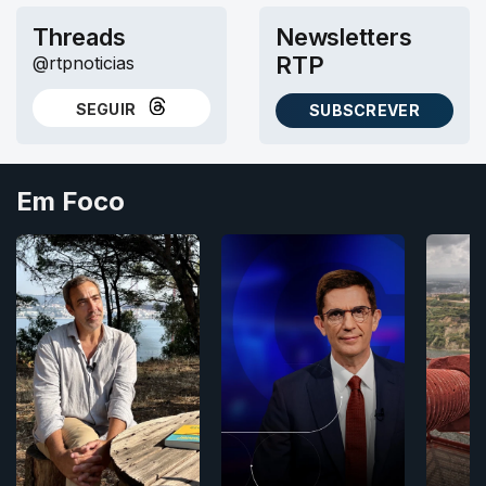
Threads
Newsletters
RTP
@rtpnoticias
SEGUIR
SUBSCREVER
NO THREADS
AS NEWSLETTERS RTP
Em Foco