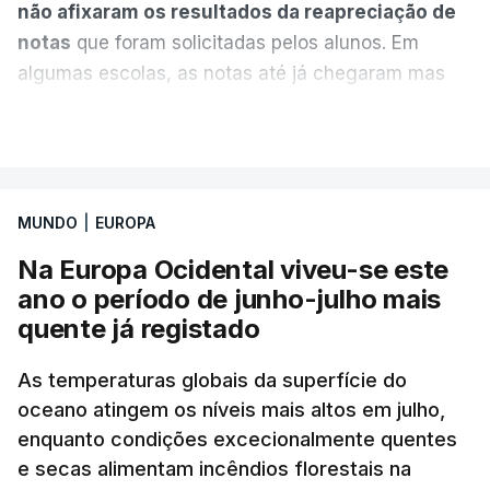
não afixaram os resultados da reapreciação de
notas
que foram solicitadas pelos alunos. Em
algumas escolas, as notas até já chegaram mas
alguns erros estão a atrasar a afixação das notas.
VER MAIS
Uma das escolas é o Liceu Camões, em Lisboa.
Uma equipa de reportagem da RTP confirmou que
MUNDO
|
EUROPA
tinha chegado o resultado de
14 reapreciações de
exames, mas ainda não tinham sido afixados.
Na Europa Ocidental viveu-se este
ano o período de junho-julho mais
Alguns encarregados de educação e alunos foram
quente já registado
até à escola para ver o resultado mas ainda não
tinha sido divulgado. Alguns pais apontam
As temperaturas globais da superfície do
oceano atingem os níveis mais altos em julho,
incorreções e aguardam a atualização na
enquanto condições excecionalmente quentes
plataforma Inovar.
e secas alimentam incêndios florestais na