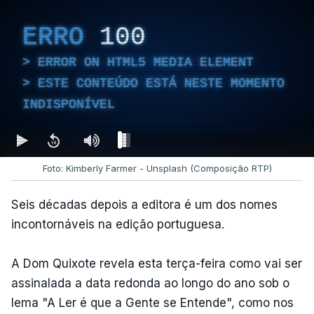
ERRO
100
ERROR ON HTML5 MEDIA ELEMENT
ESTE CONTEÚDO ESTÁ NESTE MOMENTO
INDISPONÍVEL
Foto: Kimberly Farmer - Unsplash (Composição RTP)
Seis décadas depois a editora é um dos nomes
incontornáveis na edição portuguesa.
A Dom Quixote revela esta terça-feira como vai ser
assinalada a data redonda ao longo do ano sob o
lema "A Ler é que a Gente se Entende", como nos