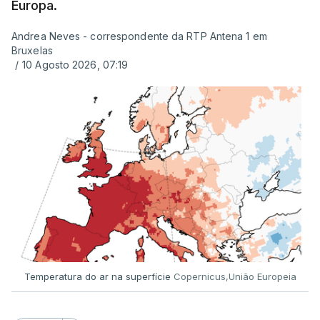
Europa.
Andrea Neves - correspondente da RTP Antena 1 em
ERRO
100
Bruxelas
ERROR ON HTML5 MEDIA ELEMENT
/
10 Agosto 2026, 07:19
ESTE CONTEÚDO ESTÁ NESTE
MOMENTO INDISPONÍVEL
Já a norte, na Escola Secundária de Rio Tinto, uma
outra equipa de reportagem confirmou que
há
mais de 100 pedidos de reapreciação de notas
que aguardam a divulgação.
Temperatura do ar na superfície
Copernicus,União Europeia
Os resultados chegaram a ser enviados à escola
depois da meia-noite desta segunda-feira, mais