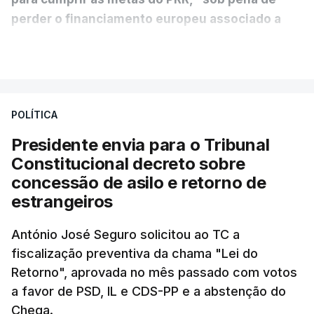
perder o financiamento europeu associado a
essa reforma específica".
VER MAIS
António José Seguro entende que a reforma reúne
treze apoios sociais "num só" e pretende "tornar o
POLÍTICA
sistema mais simples, mais justo e transparente".
Presidente envia para o Tribunal
"Sempre que seja possível reduzir burocracias,
Constitucional decreto sobre
eliminar sobreposições e garantir que os apoios
concessão de asilo e retorno de
chegam a quem mais necessita, estaremos a dar
estrangeiros
um passo na direção certa", argumenta o
António José Seguro solicitou ao TC a
Presidente da República.
fiscalização preventiva da chama "Lei do
Retorno", aprovada no mês passado com votos
Assegurar que "ninguém é
a favor de PSD, IL e CDS-PP e a abstenção do
prejudicado"
Chega.