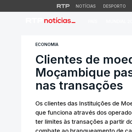
NOTÍCIAS
DESPORTO
PAÍS
MUNDIAL 2
Clientes de moeda
ECONOMIA
Clientes de moe
Moçambique pass
nas transações
Os clientes das Instituições de M
que funciona através dos operado
ter limites às transações a partir 
combate ao branqueamento de capi