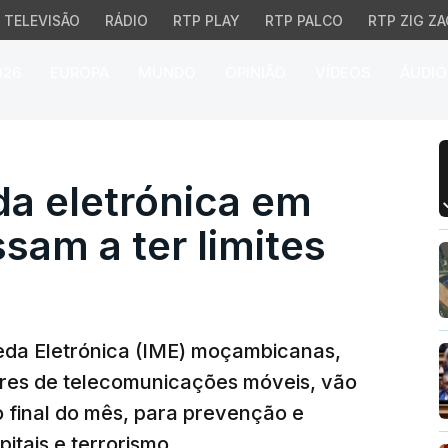
TELEVISÃO
RÁDIO
RTP PLAY
RTP PALCO
RTP ZIG ZA
026
EUROPA
MUNDO
OPINIÃO
VÍDEOS
ÁUDIO
 eletrónica em Moçambi
da eletrónica em
am a ter limites
oeda Eletrónica (IME) moçambicanas,
res de telecomunicações móveis, vão
do final do mês, para prevenção e
tais e terrorismo.