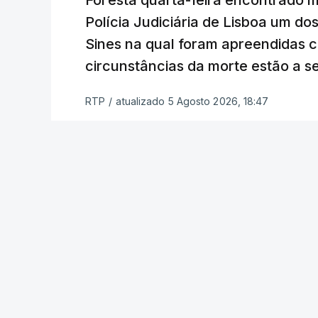
Foi esta quarta-feira encontrado 
constrangimentos. Há casos em que fal
Polícia Judiciária de Lisboa um do
a alegação justificativa para o pedido 
Sines na qual foram apreendidas c
relatores devem preencher.
circunstâncias da morte estão a s
"Este é um processo muito mais buro
RTP
/
atualizado 5 Agosto 2026, 18:47
que, além do prazo apertado e do volum
conseguem concluir as reapreciações d
Quanto aos exames da 2.ª fase, o minis
segunda-feira que cerca de 97% das res
processo está a decorrer "com normalida
c/ Lusa