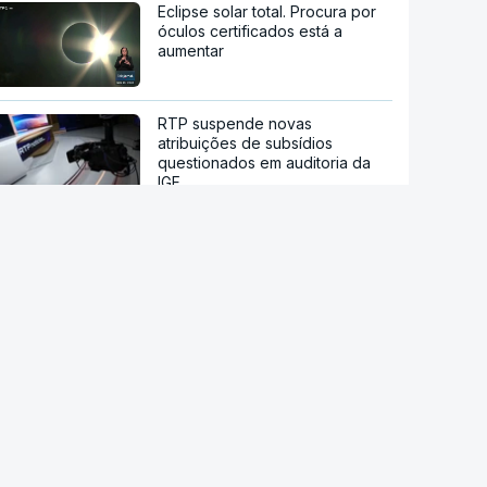
Eclipse solar total. Procura por
óculos certificados está a
aumentar
RTP suspende novas
atribuições de subsídios
questionados em auditoria da
IGF
IGAS arquiva processo de bebé
que morreu após a mãe ir a
cinco hospitais
RD Congo. Surto de ébola está
a espalhar-se a um ritmo sem
precedentes
Candidato presidencial
brasileiro Flávio Bolsonaro