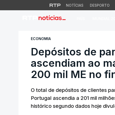
NOTÍCIAS
DESPORTO
PAÍS
MUNDIAL 2
Depósitos de parti
ECONOMIA
Depósitos de par
ascendiam ao má
200 mil ME no fi
O total de depósitos de clientes 
Portugal ascendia a 201 mil milhõ
histórico segundo dados hoje divu