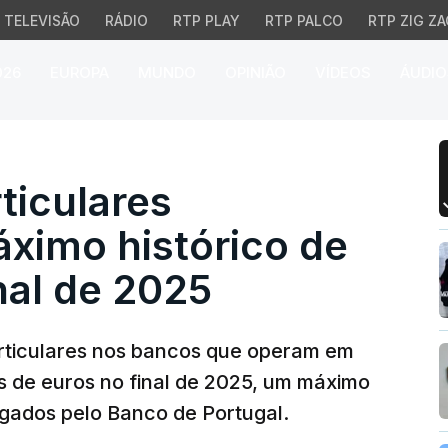
TELEVISÃO
RÁDIO
RTP PLAY
RTP PALCO
RTP ZIG ZA
026
EUROPA
MUNDO
OPINIÃO
VÍDEOS
ÁUDIO
culares ascendiam ao m
ticulares
ximo histórico de
nal de 2025
particulares nos bancos que operam em
es de euros no final de 2025, um máximo
lgados pelo Banco de Portugal.