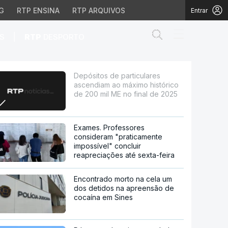
G
RTP ENSINA
RTP ARQUIVOS
Entrar
Abrir campo de
|
S
RTP
DESPORTO
áximo histórico de 200 
Depósitos de particulares
ascendiam ao máximo histórico
de 200 mil ME no final de 2025
Exames. Professores
consideram "praticamente
impossível" concluir
reapreciações até sexta-feira
Encontrado morto na cela um
dos detidos na apreensão de
cocaína em Sines