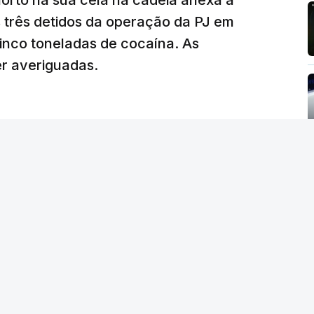
morto na sua cela na cadeia anexa à
tam os modelos preenchidos pelos alunos com
s três detidos da operação da PJ em
de reapreciação, ou os documentos que os
inco toneladas de cocaína. As
er averiguadas.
crático"
, sublinhou Cristina Mota, afirmando
e de trabalho, alguns docentes não
evido a documentação em falta.
tro da Educação, Fernando Alexandre, disse na
postas estavam classificadas e que o
de e tranquilidade".