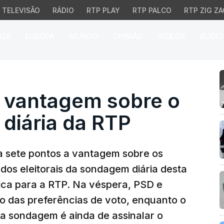
TELEVISÃO
RÁDIO
RTP PLAY
RTP PALCO
RTP ZIG ZA
026
EUROPA
MUNDO
OPINIÃO
VÍDEOS
ÁUDIO
vantagem sobre o PS na
a vantagem sobre o
diária da RTP
 sete pontos a vantagem sobre os
ados eleitorais da sondagem diária desta
lica para a RTP. Na véspera, PSD e
 das preferências de voto, enquanto o
ma sondagem é ainda de assinalar o