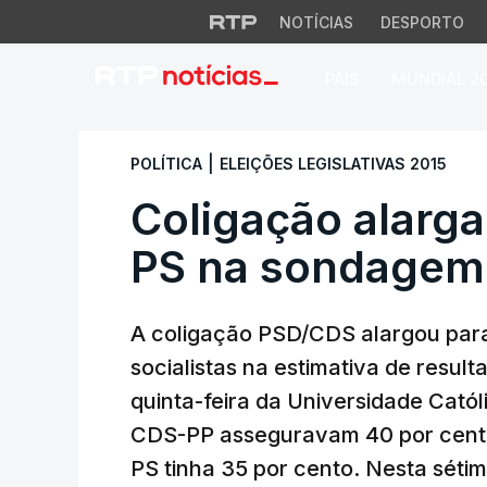
NOTÍCIAS
DESPORTO
PAÍS
MUNDIAL 2
Coligação alarga 
|
POLÍTICA
ELEIÇÕES LEGISLATIVAS 2015
Coligação alarg
PS na sondagem 
A coligação PSD/CDS alargou para
socialistas na estimativa de result
quinta-feira da Universidade Cató
CDS-PP asseguravam 40 por cento
PS tinha 35 por cento. Nesta séti