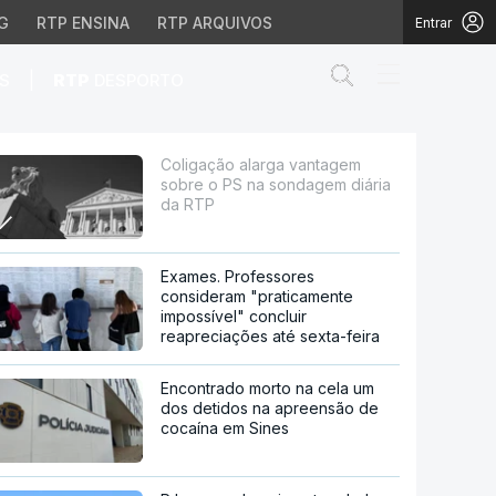
G
RTP ENSINA
RTP ARQUIVOS
Entrar
Abrir campo de
|
S
RTP
DESPORTO
 sondagem diária da RT
Coligação alarga vantagem
sobre o PS na sondagem diária
da RTP
Exames. Professores
consideram "praticamente
impossível" concluir
reapreciações até sexta-feira
Encontrado morto na cela um
dos detidos na apreensão de
cocaína em Sines