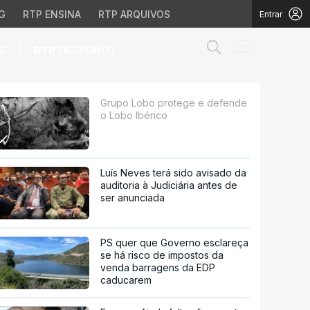
G
RTP ENSINA
RTP ARQUIVOS
Entrar
Abrir campo de
|
S
RTP
DESPORTO
rico
Grupo Lobo protege e defende
o Lobo Ibérico
Luís Neves terá sido avisado da
auditoria à Judiciária antes de
ser anunciada
PS quer que Governo esclareça
se há risco de impostos da
venda barragens da EDP
caducarem