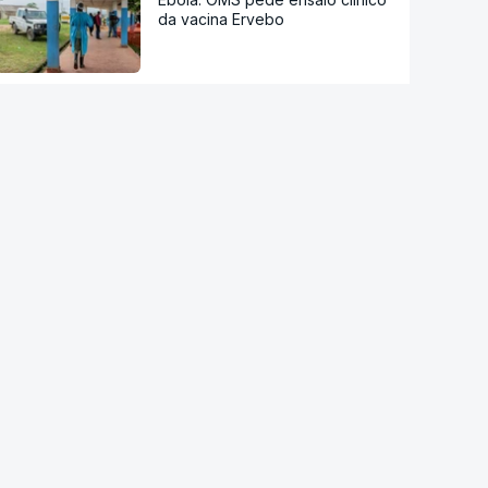
da vacina Ervebo
Acordo de Meca. Arábia
Saudita, Paquistão e Turquia
assinam pacto de defesa mútua
Tribunal de Recurso dos EUA
bloqueia projeto de Trump para
salão de baile
Reta final de execução. PRR
desembolsa 13.791 milhões de
euros até agosto
Viticultores do Douro em
protesto