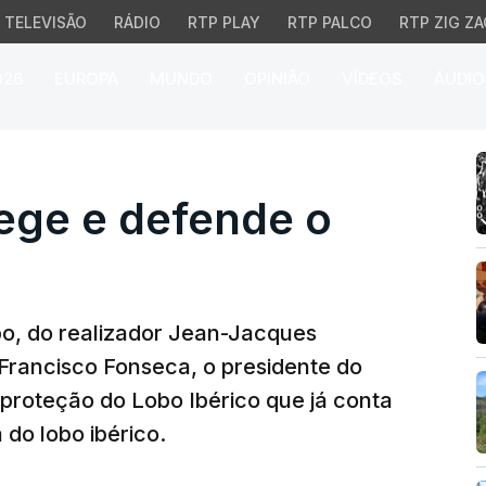
TELEVISÃO
RÁDIO
RTP PLAY
RTP PALCO
RTP ZIG ZA
026
EUROPA
MUNDO
OPINIÃO
VÍDEOS
ÁUDIO
e e defende o Lobo Ibé
ege e defende o
bo, do realizador Jean-Jacques
Francisco Fonseca, o presidente do
proteção do Lobo Ibérico que já conta
do lobo ibérico.