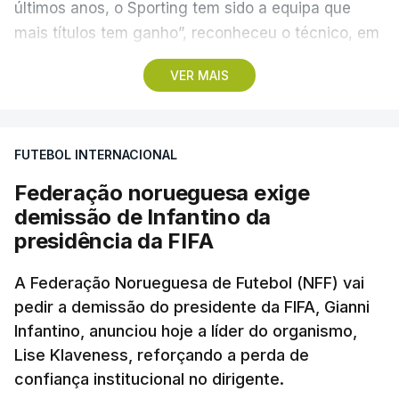
últimos anos, o Sporting tem sido a equipa que
mais títulos tem ganho”, reconheceu o técnico, em
Alcochete.
VER MAIS
A conferência de imprensa servia de antevisão à
estreia na I Liga, no sábado, frente ao Estrela da
FUTEBOL INTERNACIONAL
Amadora, mas foi dominada pela atividade dos
‘leões’ no mercado de transferências, onde Borges
Federação norueguesa exige
vincou, mais do que uma vez, que o clube “tem
demissão de Infantino da
feito um trabalho excelente”.
presidência da FIFA
Questionado sobre se o elevado número de
A Federação Norueguesa de Futebol (NFF) vai
pedir a demissão do presidente da FIFA, Gianni
entradas e saídas confirmava que o Sporting
Infantino, anunciou hoje a líder do organismo,
estava a precisar de jogadores com vontade de
Lise Klaveness, reforçando a perda de
vencer pelo clube, como afirmou o presidente,
confiança institucional no dirigente.
Frederico Varandas, após a derrota na final da