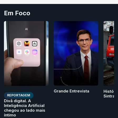
Em Foco
Grande Entrevista
Históri
REPORTAGEM
Sintra
Divã digital. A
Inteligência Artificial
chegou ao lado mais
íntimo