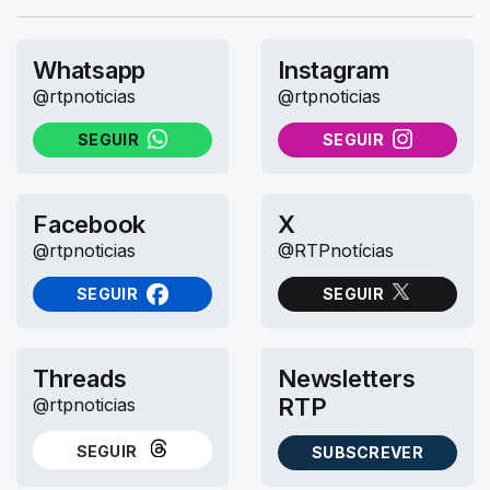
Whatsapp
Instagram
@rtpnoticias
@rtpnoticias
SEGUIR
SEGUIR
NO WHATSAPP
NO INSTAGRAM
Facebook
X
@rtpnoticias
@RTPnotícias
SEGUIR
SEGUIR
NO FACEBOOK
NO X (TWITTER)
Threads
Newsletters
RTP
@rtpnoticias
SEGUIR
SUBSCREVER
NO THREADS
AS NEWSLETTERS RTP