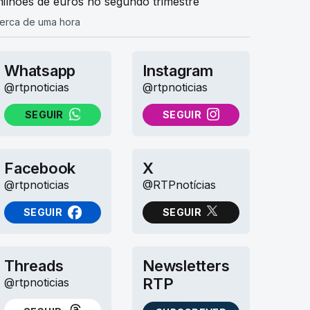
ilhões de euros no segundo trimestre
erca de uma hora
Whatsapp
Instagram
@rtpnoticias
@rtpnoticias
SEGUIR
SEGUIR
NO WHATSAPP
NO INSTAGRAM
Facebook
X
@rtpnoticias
@RTPnotícias
SEGUIR
SEGUIR
NO FACEBOOK
NO X (TWITTER)
Threads
Newsletters
RTP
@rtpnoticias