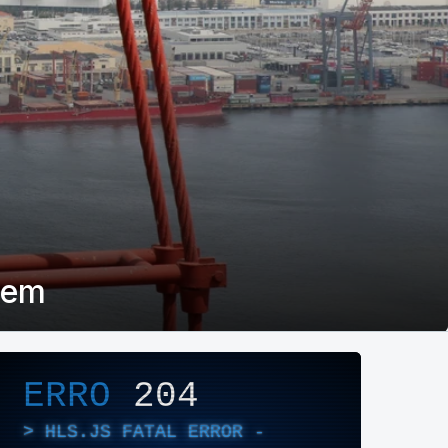
eem
layer de Áudio/Vídeo
ERRO
204
HLS.JS FATAL ERROR -