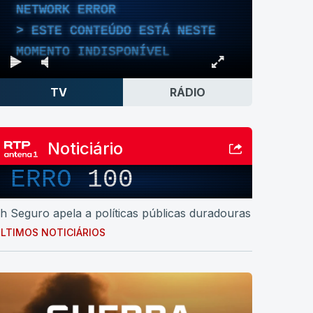
NETWORK ERROR
ESTE CONTEÚDO ESTÁ NESTE
MOMENTO INDISPONÍVEL
TV
RÁDIO
Noticiário
ERRO
100
h Seguro apela a políticas públicas duradouras
LTIMOS NOTICIÁRIOS