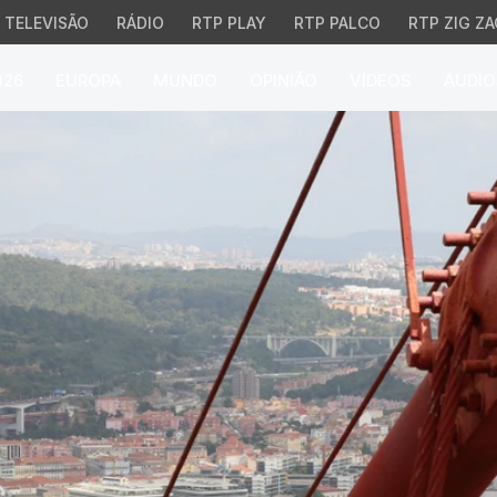
TELEVISÃO
RÁDIO
RTP PLAY
RTP PALCO
RTP ZIG ZA
026
EUROPA
MUNDO
OPINIÃO
VÍDEOS
ÁUDIO