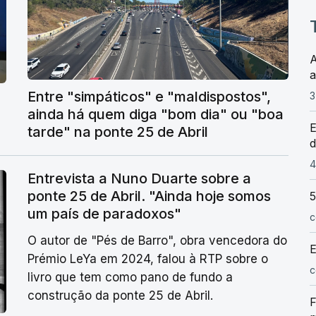
A
a
Entre "simpáticos" e "maldispostos",
3
ainda há quem diga "bom dia" ou "boa
E
tarde" na ponte 25 de Abril
d
4
Entrevista a Nuno Duarte sobre a
ponte 25 de Abril. "Ainda hoje somos
5
um país de paradoxos"
c
O autor de "Pés de Barro", obra vencedora do
E
Prémio LeYa em 2024, falou à RTP sobre o
c
livro que tem como pano de fundo a
construção da ponte 25 de Abril.
F