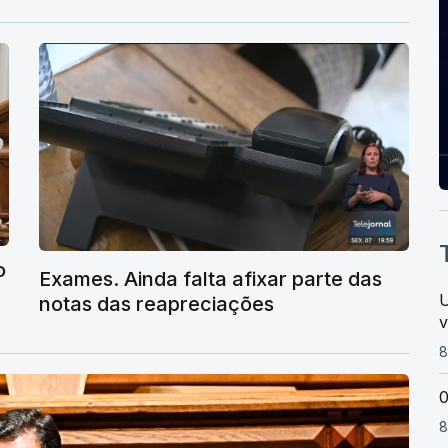
o
Exames. Ainda falta afixar parte das
U
notas das reapreciações
v
8
0
8