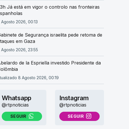
3h Já está em vigor o controlo nas fronteiras
spanholas
 Agosto 2026, 00:13
abinete de Segurança israelita pede retoma de
taques em Gaza
 Agosto 2026, 23:55
belardo de la Espriella investido Presidente da
olômbia
tualizado 8 Agosto 2026, 00:19
Whatsapp
Instagram
@rtpnoticias
@rtpnoticias
SEGUIR
SEGUIR
NO WHATSAPP
NO INSTAGRAM