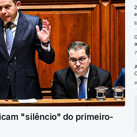
2
e
8
G
a
7
A
C
a
ticam "silêncio" do primeiro-