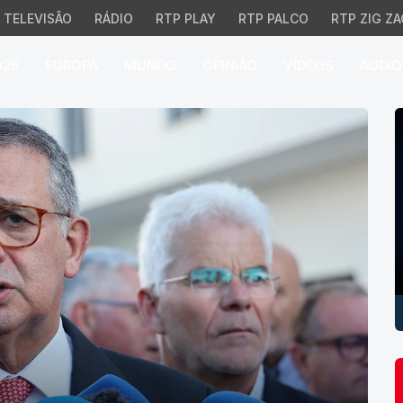
TELEVISÃO
RÁDIO
RTP PLAY
RTP PALCO
RTP ZIG ZA
026
EUROPA
MUNDO
OPINIÃO
VÍDEOS
ÁUDIO
P