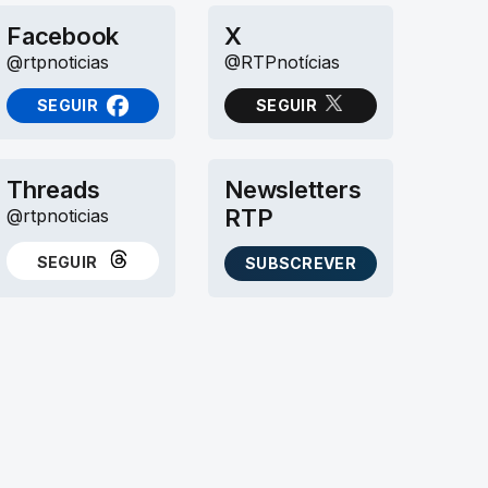
Facebook
X
@rtpnoticias
@RTPnotícias
SEGUIR
SEGUIR
NO FACEBOOK
NO X (TWITTER)
Threads
Newsletters
RTP
@rtpnoticias
SEGUIR
SUBSCREVER
NO THREADS
AS NEWSLETTERS RTP