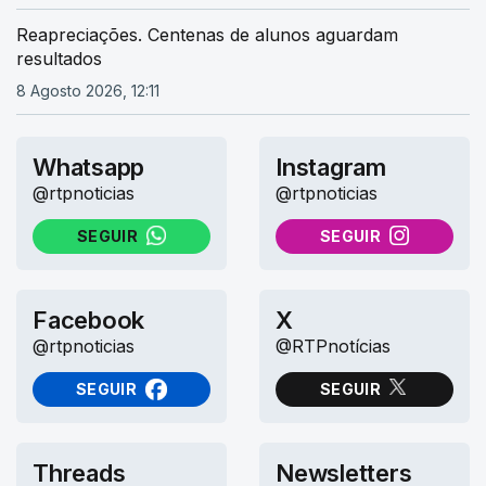
Reapreciações. Centenas de alunos aguardam
resultados
8 Agosto 2026, 12:11
Whatsapp
Instagram
@rtpnoticias
@rtpnoticias
SEGUIR
SEGUIR
NO WHATSAPP
NO INSTAGRAM
Facebook
X
@rtpnoticias
@RTPnotícias
SEGUIR
SEGUIR
NO FACEBOOK
NO X (TWITTER)
Threads
Newsletters