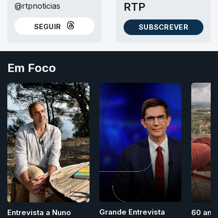
RTP
@rtpnoticias
SEGUIR
SUBSCREVER
NO THREADS
AS NEWSLETTERS RTP
Em Foco
Grande Entrevista
Entrevista a Nuno
60 ano