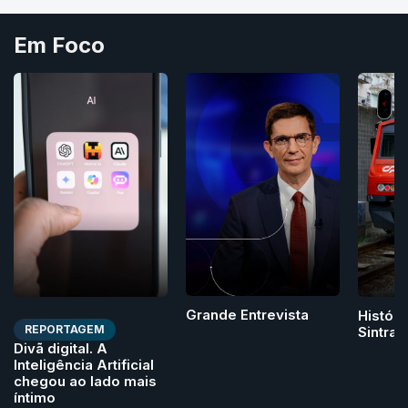
Em Foco
Grande Entrevista
Históri
REPORTAGEM
Sintra
Divã digital. A
Inteligência Artificial
chegou ao lado mais
íntimo