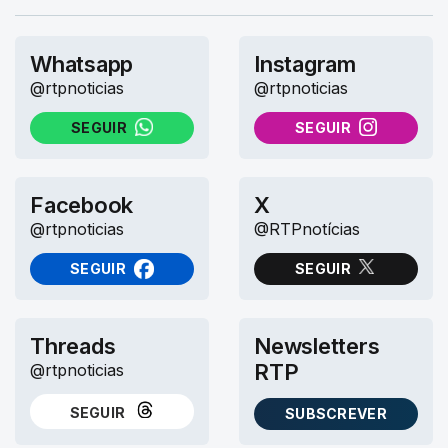
Whatsapp
Instagram
@rtpnoticias
@rtpnoticias
SEGUIR
SEGUIR
NO WHATSAPP
NO INSTAGRAM
Facebook
X
@rtpnoticias
@RTPnotícias
SEGUIR
SEGUIR
NO FACEBOOK
NO X (TWITTER)
Threads
Newsletters
RTP
@rtpnoticias
SEGUIR
SUBSCREVER
NO THREADS
AS NEWSLETTERS RTP