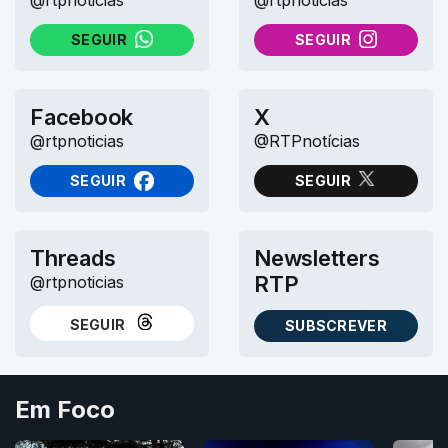
SEGUIR
SEGUIR
NO WHATSAPP
NO INSTAGRAM
Facebook
X
@rtpnoticias
@RTPnotícias
SEGUIR
SEGUIR
NO FACEBOOK
NO X (TWITTER)
Threads
Newsletters
RTP
@rtpnoticias
SEGUIR
SUBSCREVER
NO THREADS
AS NEWSLETTERS RTP
Em Foco