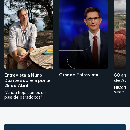
Grande Entrevista
Entrevista a Nuno
60 ano
Duarte sobre a ponte
de Abri
25 de Abril
História
veem
"Ainda hoje somos um
país de paradoxos"