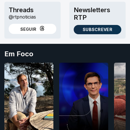
Threads
Newsletters
RTP
@rtpnoticias
SEGUIR
SUBSCREVER
NO THREADS
AS NEWSLETTERS RTP
Em Foco