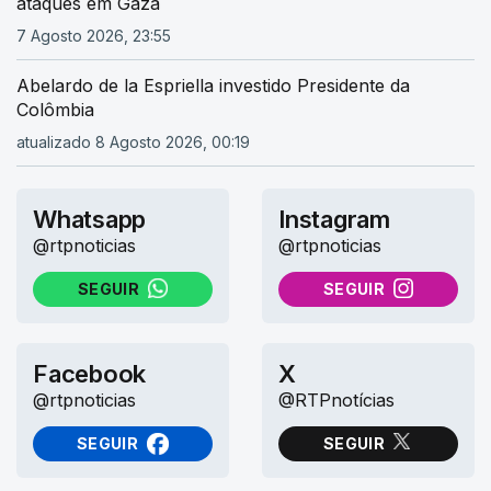
ataques em Gaza
7 Agosto 2026, 23:55
Abelardo de la Espriella investido Presidente da
Colômbia
atualizado 8 Agosto 2026, 00:19
Whatsapp
Instagram
@rtpnoticias
@rtpnoticias
SEGUIR
SEGUIR
NO WHATSAPP
NO INSTAGRAM
Facebook
X
@rtpnoticias
@RTPnotícias
SEGUIR
SEGUIR
NO FACEBOOK
NO X (TWITTER)