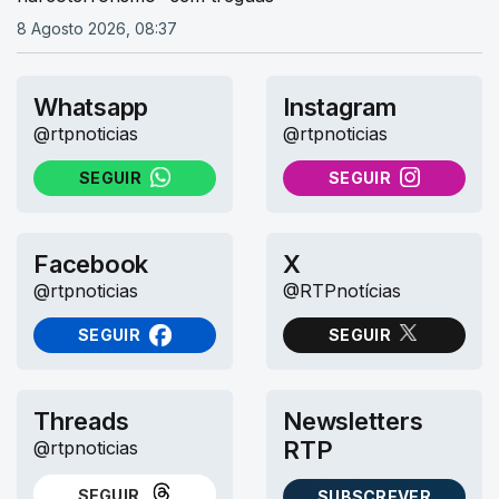
8 Agosto 2026, 08:37
Whatsapp
Instagram
@rtpnoticias
@rtpnoticias
SEGUIR
SEGUIR
NO WHATSAPP
NO INSTAGRAM
Facebook
X
@rtpnoticias
@RTPnotícias
SEGUIR
SEGUIR
NO FACEBOOK
NO X (TWITTER)
Threads
Newsletters
RTP
@rtpnoticias
SEGUIR
SUBSCREVER