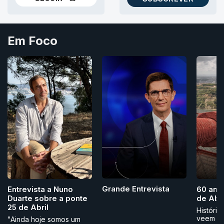
NO THREADS
AS NEWSLETTERS RTP
Em Foco
Grande Entrevista
Entrevista a Nuno
60 ano
Duarte sobre a ponte
de Abri
25 de Abril
História
veem
"Ainda hoje somos um