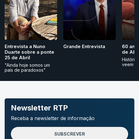
Grande Entrevista
Entrevista a Nuno
60 ano
Duarte sobre a ponte
de Abri
25 de Abril
História
veem
"Ainda hoje somos um
país de paradoxos"
Newsletter RTP
Receba a newsletter de informação
SUBSCREVER