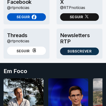
Facebook
X
@rtpnoticias
@RTPnotícias
SEGUIR
SEGUIR
NO FACEBOOK
NO X (TWITTER)
Threads
Newsletters
RTP
@rtpnoticias
SEGUIR
SUBSCREVER
NO THREADS
AS NEWSLETTERS RTP
Em Foco