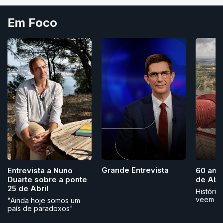
Em Foco
Grande Entrevista
Entrevista a Nuno
60 ano
Duarte sobre a ponte
de Abri
25 de Abril
História
veem
"Ainda hoje somos um
país de paradoxos"