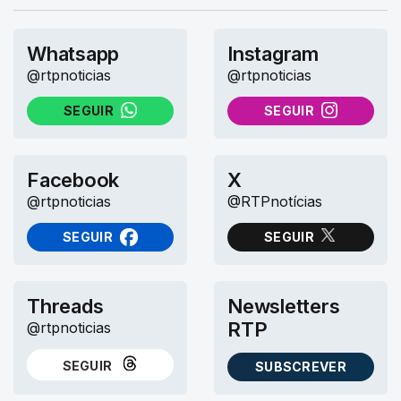
Whatsapp
Instagram
@rtpnoticias
@rtpnoticias
SEGUIR
SEGUIR
NO WHATSAPP
NO INSTAGRAM
Facebook
X
@rtpnoticias
@RTPnotícias
SEGUIR
SEGUIR
NO FACEBOOK
NO X (TWITTER)
Threads
Newsletters
RTP
@rtpnoticias
SEGUIR
SUBSCREVER
NO THREADS
AS NEWSLETTERS RTP