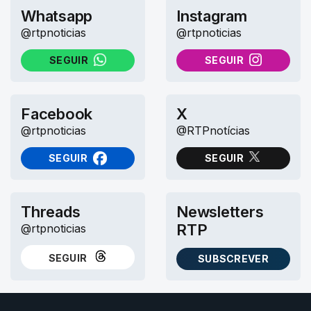
Whatsapp
Instagram
@rtpnoticias
@rtpnoticias
SEGUIR
SEGUIR
NO WHATSAPP
NO INSTAGRAM
Facebook
X
@rtpnoticias
@RTPnotícias
SEGUIR
SEGUIR
NO FACEBOOK
NO X (TWITTER)
Threads
Newsletters
RTP
@rtpnoticias
SEGUIR
SUBSCREVER
NO THREADS
AS NEWSLETTERS RTP