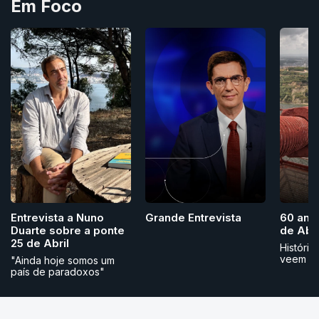
Em Foco
Grande Entrevista
Entrevista a Nuno
60 ano
Duarte sobre a ponte
de Abri
25 de Abril
História
veem
"Ainda hoje somos um
país de paradoxos"