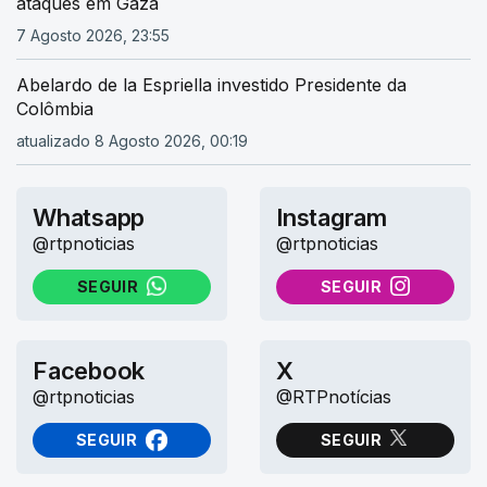
ataques em Gaza
7 Agosto 2026, 23:55
Abelardo de la Espriella investido Presidente da
Colômbia
atualizado 8 Agosto 2026, 00:19
Whatsapp
Instagram
@rtpnoticias
@rtpnoticias
SEGUIR
SEGUIR
NO WHATSAPP
NO INSTAGRAM
Facebook
X
@rtpnoticias
@RTPnotícias
SEGUIR
SEGUIR
NO FACEBOOK
NO X (TWITTER)