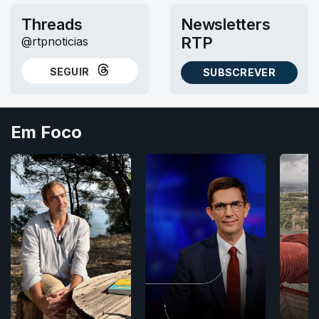
Threads
Newsletters
RTP
@rtpnoticias
SEGUIR
SUBSCREVER
NO THREADS
AS NEWSLETTERS RTP
Em Foco