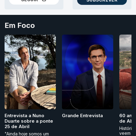
NO THREADS
AS NEWSLETTERS RTP
Em Foco
Grande Entrevista
Entrevista a Nuno
60 ano
Duarte sobre a ponte
de Abri
25 de Abril
História
veem
"Ainda hoje somos um