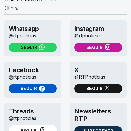
30 min.
Whatsapp
Instagram
@rtpnoticias
@rtpnoticias
SEGUIR
SEGUIR
NO WHATSAPP
NO INSTAGRAM
Facebook
X
@rtpnoticias
@RTPnotícias
SEGUIR
SEGUIR
NO FACEBOOK
NO X (TWITTER)
Threads
Newsletters
RTP
@rtpnoticias
SEGUIR
SUBSCREVER