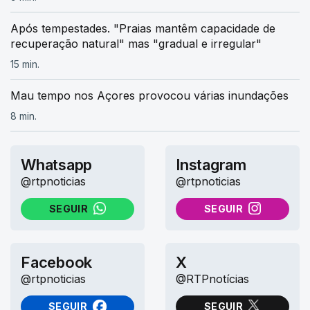
Após tempestades. "Praias mantêm capacidade de
recuperação natural" mas "gradual e irregular"
15 min.
Mau tempo nos Açores provocou várias inundações
8 min.
Whatsapp
Instagram
@rtpnoticias
@rtpnoticias
SEGUIR
SEGUIR
NO WHATSAPP
NO INSTAGRAM
Facebook
X
@rtpnoticias
@RTPnotícias
SEGUIR
SEGUIR