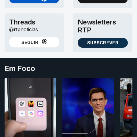
NO FACEBOOK
NO X (TWITTER)
Threads
Newsletters
RTP
@rtpnoticias
SEGUIR
SUBSCREVER
NO THREADS
AS NEWSLETTERS RTP
Em Foco