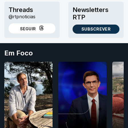
Threads
Newsletters
RTP
@rtpnoticias
SEGUIR
SUBSCREVER
NO THREADS
AS NEWSLETTERS RTP
Em Foco