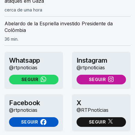
ataques em Gaza
cerca de uma hora
Abelardo de la Espriella investido Presidente da
Colômbia
36 min.
Whatsapp
Instagram
@rtpnoticias
@rtpnoticias
SEGUIR
SEGUIR
NO WHATSAPP
NO INSTAGRAM
Facebook
X
@rtpnoticias
@RTPnotícias
SEGUIR
SEGUIR
NO FACEBOOK
NO X (TWITTER)