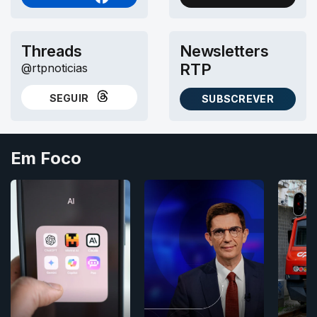
NO FACEBOOK
NO X (TWITTER)
Threads
Newsletters
RTP
@rtpnoticias
SEGUIR
SUBSCREVER
NO THREADS
AS NEWSLETTERS RTP
Em Foco