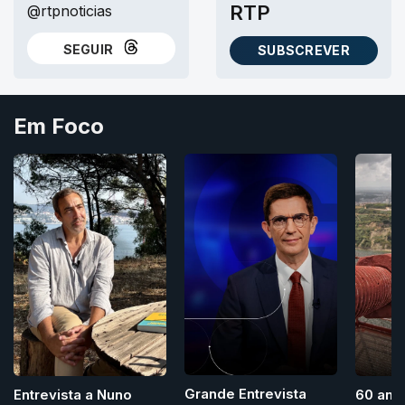
RTP
@rtpnoticias
SEGUIR
SUBSCREVER
NO THREADS
AS NEWSLETTERS RTP
Em Foco
Grande Entrevista
Entrevista a Nuno
60 ano