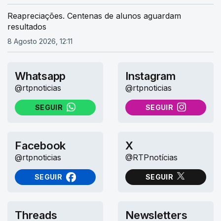
Reapreciações. Centenas de alunos aguardam
resultados
8 Agosto 2026, 12:11
Whatsapp
Instagram
@rtpnoticias
@rtpnoticias
SEGUIR
SEGUIR
NO WHATSAPP
NO INSTAGRAM
Facebook
X
@rtpnoticias
@RTPnotícias
SEGUIR
SEGUIR
NO FACEBOOK
NO X (TWITTER)
Threads
Newsletters