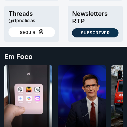
Threads
Newsletters
RTP
@rtpnoticias
SEGUIR
SUBSCREVER
NO THREADS
AS NEWSLETTERS RTP
Em Foco