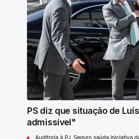
PS diz que situação de Luís
admissível"
Auditoria à PJ. Seguro saúda iniciativa d