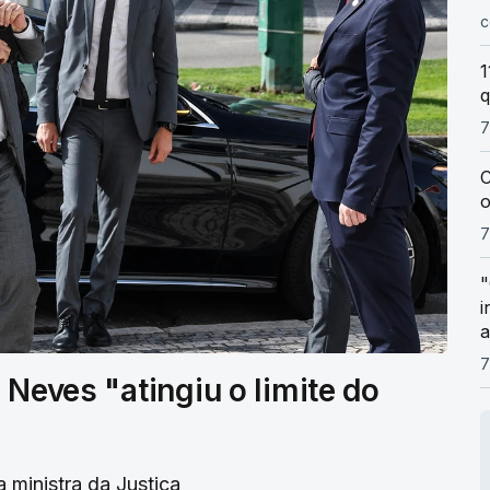
c
1
q
7
C
o
7
"
i
a
7
 Neves "atingiu o limite do
a ministra da Justiça