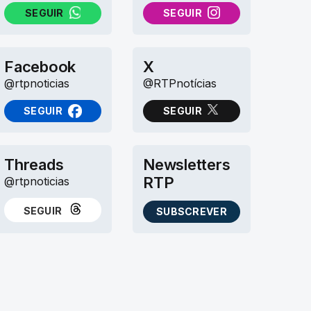
SEGUIR
SEGUIR
NO WHATSAPP
NO INSTAGRAM
Facebook
X
@rtpnoticias
@RTPnotícias
SEGUIR
SEGUIR
NO FACEBOOK
NO X (TWITTER)
Threads
Newsletters
RTP
@rtpnoticias
SEGUIR
SUBSCREVER
NO THREADS
AS NEWSLETTERS RTP