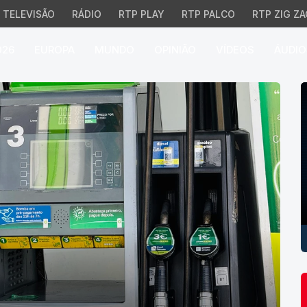
TELEVISÃO
RÁDIO
RTP PLAY
RTP PALCO
RTP ZIG ZA
026
EUROPA
MUNDO
OPINIÃO
VÍDEOS
ÁUDIO
P