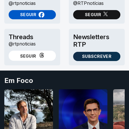
@rtpnoticias
@RTPnotícias
SEGUIR
SEGUIR
NO FACEBOOK
NO X (TWITTER)
Threads
Newsletters
RTP
@rtpnoticias
SEGUIR
SUBSCREVER
NO THREADS
AS NEWSLETTERS RTP
Em Foco