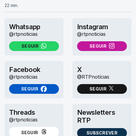
22 min.
Whatsapp
Instagram
@rtpnoticias
@rtpnoticias
SEGUIR
SEGUIR
NO WHATSAPP
NO INSTAGRAM
Facebook
X
@rtpnoticias
@RTPnotícias
SEGUIR
SEGUIR
NO FACEBOOK
NO X (TWITTER)
Threads
Newsletters
RTP
@rtpnoticias
SEGUIR
SUBSCREVER