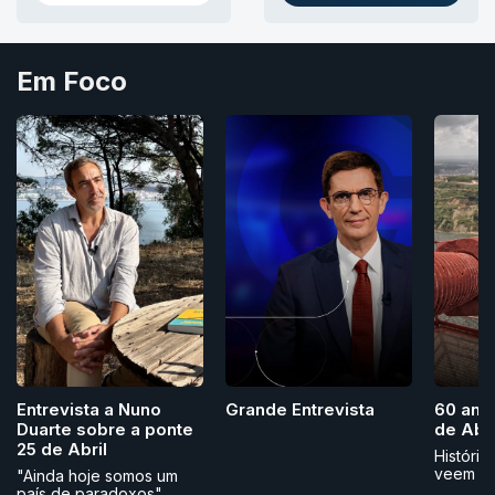
NO THREADS
AS NEWSLETTERS RTP
Em Foco
Grande Entrevista
Entrevista a Nuno
60 ano
Duarte sobre a ponte
de Abri
25 de Abril
História
veem
"Ainda hoje somos um
país de paradoxos"