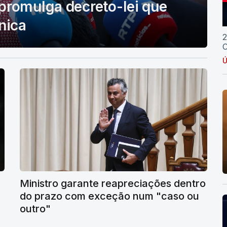
promulga decreto-lei que
nica
2
C
Ú
Ministro garante reapreciações dentro
do prazo com exceção num "caso ou
outro"