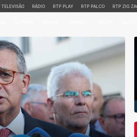
TELEVISÃO
RÁDIO
RTP PLAY
RTP PALCO
RTP ZIG ZA
026
EUROPA
MUNDO
OPINIÃO
VÍDEOS
ÁUDIO
P