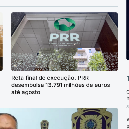
Reta final de execução. PRR
desembolsa 13.791 milhões de euros
até agosto
O
h
3
A
p