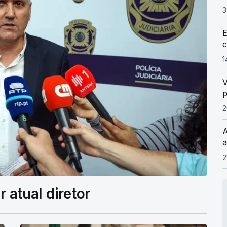
3
E
c
1
V
p
2
A
a
2
r atual diretor