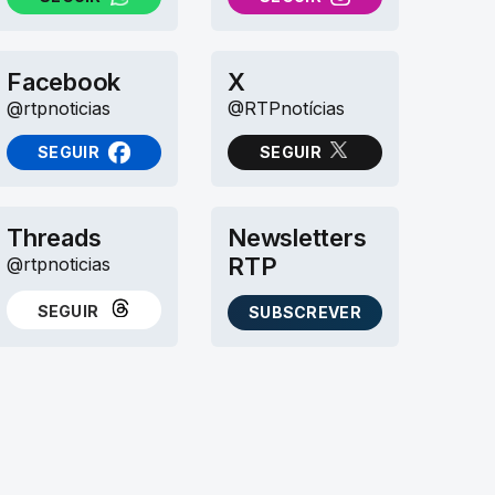
NO WHATSAPP
NO INSTAGRAM
Facebook
X
@rtpnoticias
@RTPnotícias
SEGUIR
SEGUIR
NO FACEBOOK
NO X (TWITTER)
Threads
Newsletters
RTP
@rtpnoticias
SEGUIR
SUBSCREVER
NO THREADS
AS NEWSLETTERS RTP