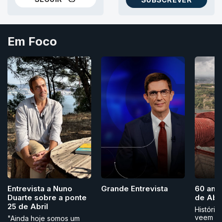
NO THREADS
AS NEWSLETTERS RTP
Em Foco
Grande Entrevista
Entrevista a Nuno
60 ano
Duarte sobre a ponte
de Abri
25 de Abril
História
veem
"Ainda hoje somos um