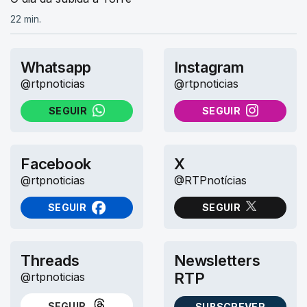
22 min.
Whatsapp
Instagram
@rtpnoticias
@rtpnoticias
SEGUIR
SEGUIR
NO WHATSAPP
NO INSTAGRAM
Facebook
X
@rtpnoticias
@RTPnotícias
SEGUIR
SEGUIR
NO FACEBOOK
NO X (TWITTER)
Threads
Newsletters
RTP
@rtpnoticias
SEGUIR
SUBSCREVER