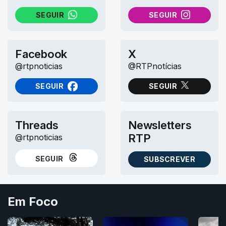
SEGUIR
SEGUIR
NO WHATSAPP
NO INSTAGRAM
Facebook
X
@rtpnoticias
@RTPnotícias
SEGUIR
SEGUIR
NO FACEBOOK
NO X (TWITTER)
Threads
Newsletters
RTP
@rtpnoticias
SEGUIR
SUBSCREVER
NO THREADS
AS NEWSLETTERS RTP
Em Foco