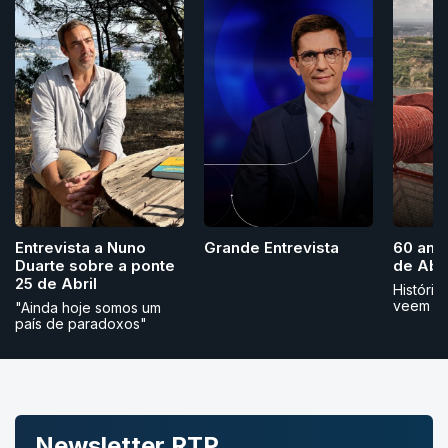
Grande Entrevista
Entrevista a Nuno
60 ano
Duarte sobre a ponte
de Abri
25 de Abril
História
veem
"Ainda hoje somos um
país de paradoxos"
Newsletter RTP