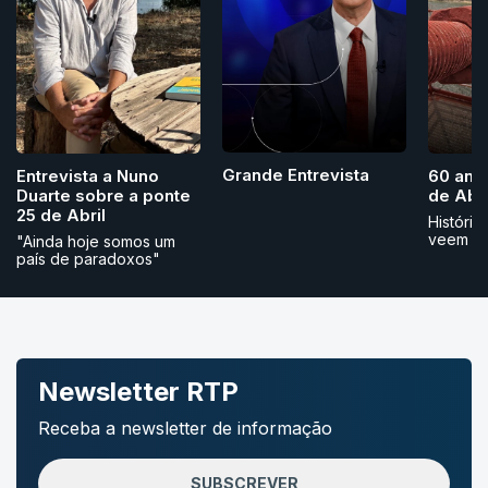
Grande Entrevista
Entrevista a Nuno
60 ano
Duarte sobre a ponte
de Abri
25 de Abril
História
veem
"Ainda hoje somos um
país de paradoxos"
Newsletter RTP
Receba a newsletter de informação
SUBSCREVER