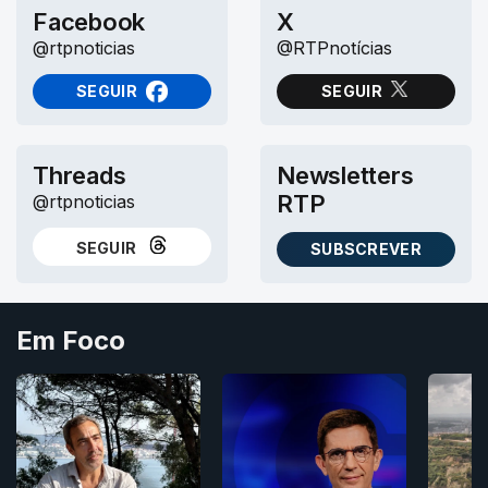
Facebook
X
@rtpnoticias
@RTPnotícias
SEGUIR
SEGUIR
NO FACEBOOK
NO X (TWITTER)
Threads
Newsletters
RTP
@rtpnoticias
SEGUIR
SUBSCREVER
NO THREADS
AS NEWSLETTERS RTP
Em Foco