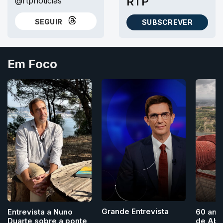
RTP
@rtpnoticias
SEGUIR
SUBSCREVER
NO THREADS
AS NEWSLETTERS RTP
Em Foco
Grande Entrevista
Entrevista a Nuno
60 ano
Duarte sobre a ponte
de Abri