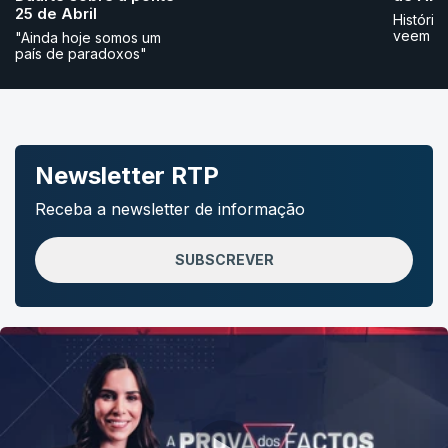
25 de Abril
História
veem
"Ainda hoje somos um
país de paradoxos"
Newsletter RTP
Receba a newsletter de informação
SUBSCREVER