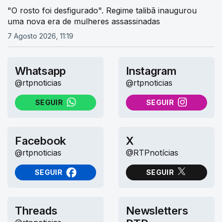
"O rosto foi desfigurado". Regime talibã inaugurou
uma nova era de mulheres assassinadas
7 Agosto 2026, 11:19
Whatsapp
Instagram
@rtpnoticias
@rtpnoticias
SEGUIR
SEGUIR
NO WHATSAPP
NO INSTAGRAM
Facebook
X
@rtpnoticias
@RTPnotícias
SEGUIR
SEGUIR
NO FACEBOOK
NO X (TWITTER)
Threads
Newsletters