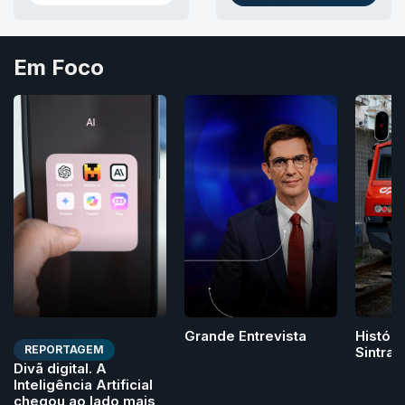
NO THREADS
AS NEWSLETTERS RTP
Em Foco
Grande Entrevista
Históri
REPORTAGEM
Sintra
Divã digital. A
Inteligência Artificial
chegou ao lado mais