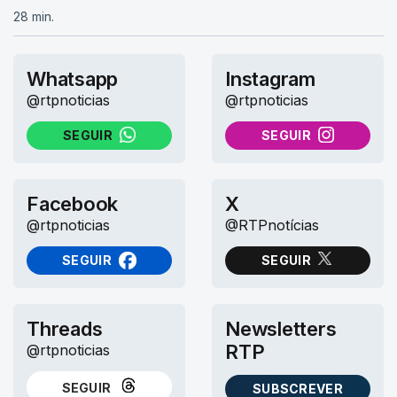
28 min.
Whatsapp
Instagram
@rtpnoticias
@rtpnoticias
SEGUIR
SEGUIR
NO WHATSAPP
NO INSTAGRAM
Facebook
X
@rtpnoticias
@RTPnotícias
SEGUIR
SEGUIR
NO FACEBOOK
NO X (TWITTER)
Threads
Newsletters
RTP
@rtpnoticias
SEGUIR
SUBSCREVER