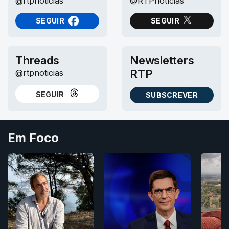
@rtpnoticias
@RTPnotícias
SEGUIR
SEGUIR
NO FACEBOOK
NO X (TWITTER)
Threads
Newsletters
RTP
@rtpnoticias
SEGUIR
SUBSCREVER
NO THREADS
AS NEWSLETTERS RTP
Em Foco