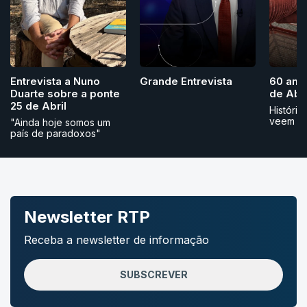
Grande Entrevista
Entrevista a Nuno
60 ano
Duarte sobre a ponte
de Abri
25 de Abril
História
veem
"Ainda hoje somos um
país de paradoxos"
Newsletter RTP
Receba a newsletter de informação
SUBSCREVER