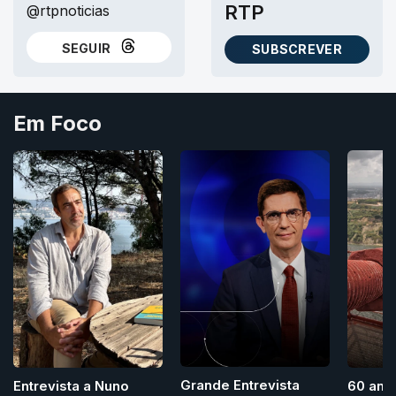
RTP
@rtpnoticias
SEGUIR
SUBSCREVER
NO THREADS
AS NEWSLETTERS RTP
Em Foco
Grande Entrevista
Entrevista a Nuno
60 ano