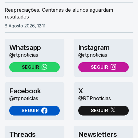
Reapreciações. Centenas de alunos aguardam
resultados
8 Agosto 2026, 12:11
Whatsapp
Instagram
@rtpnoticias
@rtpnoticias
SEGUIR
SEGUIR
NO WHATSAPP
NO INSTAGRAM
Facebook
X
@rtpnoticias
@RTPnotícias
SEGUIR
SEGUIR
NO FACEBOOK
NO X (TWITTER)
Threads
Newsletters