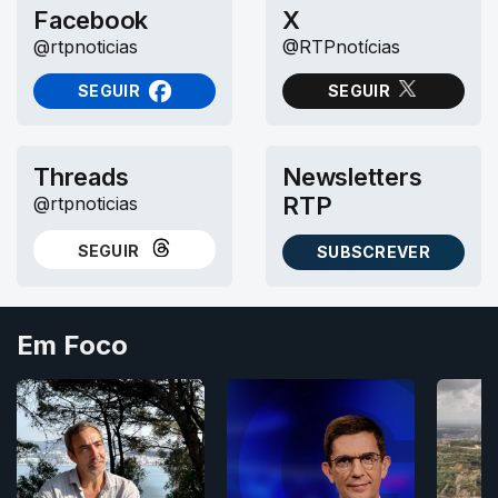
Facebook
X
@rtpnoticias
@RTPnotícias
SEGUIR
SEGUIR
NO FACEBOOK
NO X (TWITTER)
Threads
Newsletters
RTP
@rtpnoticias
SEGUIR
SUBSCREVER
NO THREADS
AS NEWSLETTERS RTP
Em Foco