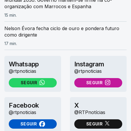
organização com Marrocos e Espanha
15 min.
Nelson Évora fecha ciclo de ouro e pondera futuro
como dirigente
17 min.
Whatsapp
Instagram
@rtpnoticias
@rtpnoticias
SEGUIR
SEGUIR
NO WHATSAPP
NO INSTAGRAM
Facebook
X
@rtpnoticias
@RTPnotícias
SEGUIR
SEGUIR
NO FACEBOOK
NO X (TWITTER)