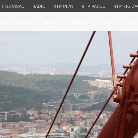
TELEVISÃO
RÁDIO
RTP PLAY
RTP PALCO
RTP ZIG ZA
026
EUROPA
MUNDO
OPINIÃO
VÍDEOS
ÁUDIO