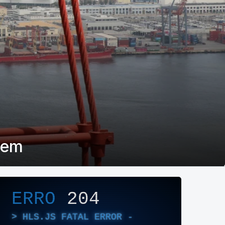
eem
layer de Áudio/Vídeo
ERRO
204
HLS.JS FATAL ERROR -