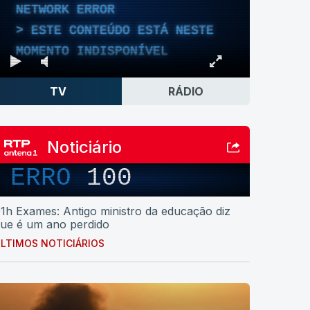
NETWORK ERROR
ESTE CONTEÚDO ESTÁ NESTE
MOMENTO INDISPONÍVEL
TV
RÁDIO
Noticiário
ERRO
100
1h Exames: Antigo ministro da educação diz
ue é um ano perdido
LTIMOS NOTICIÁRIOS