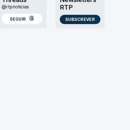
RTP
@rtpnoticias
SEGUIR
SUBSCREVER
NO THREADS
AS NEWSLETTERS RTP