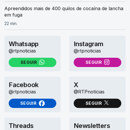
Apreendidos mais de 400 quilos de cocaína de lancha
em fuga
22 min.
Whatsapp
Instagram
@rtpnoticias
@rtpnoticias
SEGUIR
SEGUIR
NO WHATSAPP
NO INSTAGRAM
Facebook
X
@rtpnoticias
@RTPnotícias
SEGUIR
SEGUIR
NO FACEBOOK
NO X (TWITTER)
Threads
Newsletters