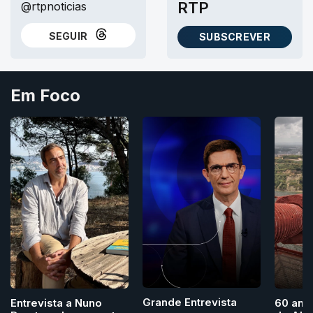
RTP
@rtpnoticias
SEGUIR
SUBSCREVER
NO THREADS
AS NEWSLETTERS RTP
Em Foco
Grande Entrevista
Entrevista a Nuno
60 ano