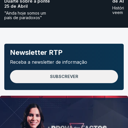
Duarte sobre a ponte
de Abri
25 de Abril
História
veem
"Ainda hoje somos um
país de paradoxos"
Newsletter RTP
Receba a newsletter de informação
SUBSCREVER