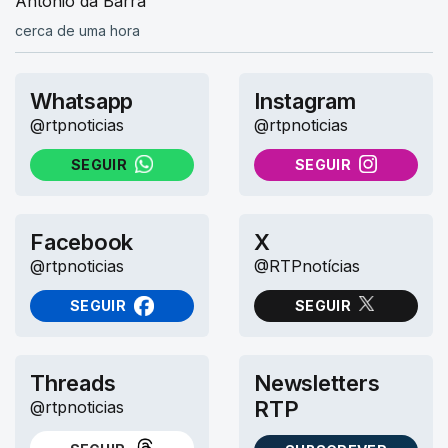
António da Barra
cerca de uma hora
Whatsapp
Instagram
@rtpnoticias
@rtpnoticias
SEGUIR
SEGUIR
NO WHATSAPP
NO INSTAGRAM
Facebook
X
@rtpnoticias
@RTPnotícias
SEGUIR
SEGUIR
NO FACEBOOK
NO X (TWITTER)
Threads
Newsletters
RTP
@rtpnoticias