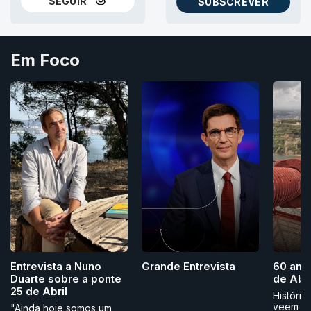
SEGUIR
SUBSCREVER
NO THREADS
AS NEWSLETTERS RTP
Em Foco
Grande Entrevista
Entrevista a Nuno
60 ano
Duarte sobre a ponte
de Abri
25 de Abril
História
veem
"Ainda hoje somos um