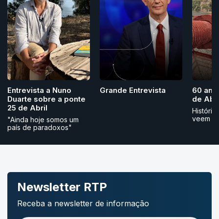
Grande Entrevista
Entrevista a Nuno
60 ano
Duarte sobre a ponte
de Abri
25 de Abril
História
veem
"Ainda hoje somos um
país de paradoxos"
Newsletter RTP
Receba a newsletter de informação