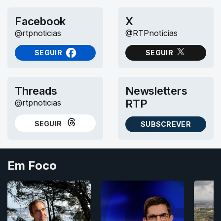
Facebook
X
@rtpnoticias
@RTPnotícias
SEGUIR
SEGUIR
NO FACEBOOK
NO X (TWITTER)
Threads
Newsletters
RTP
@rtpnoticias
SEGUIR
SUBSCREVER
NO THREADS
AS NEWSLETTERS RTP
Em Foco