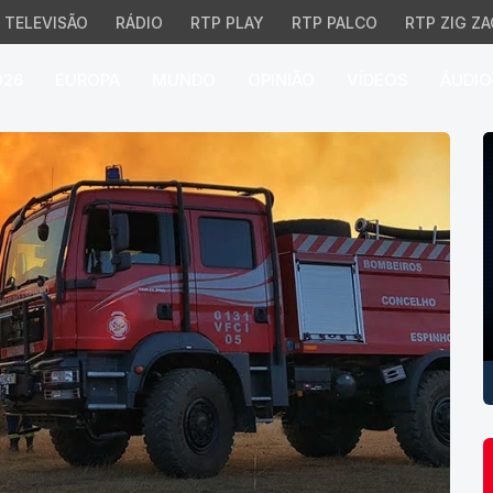
TELEVISÃO
RÁDIO
RTP PLAY
RTP PALCO
RTP ZIG ZA
026
EUROPA
MUNDO
OPINIÃO
VÍDEOS
ÁUDIO
P