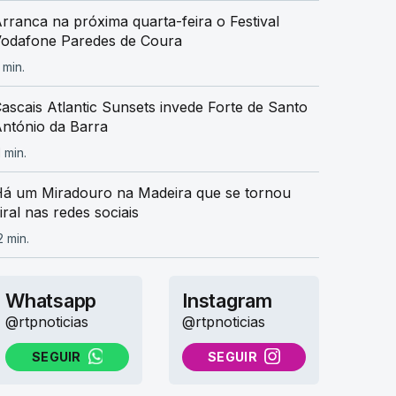
rranca na próxima quarta-feira o Festival
odafone Paredes de Coura
 min.
ascais Atlantic Sunsets invede Forte de Santo
ntónio da Barra
1 min.
á um Miradouro na Madeira que se tornou
iral nas redes sociais
2 min.
Whatsapp
Instagram
@rtpnoticias
@rtpnoticias
SEGUIR
SEGUIR
NO WHATSAPP
NO INSTAGRAM