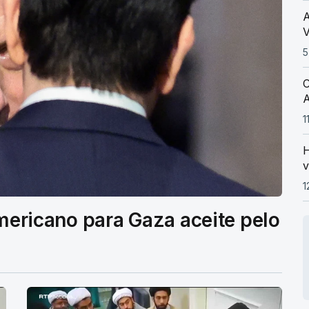
A
V
5
C
A
1
H
v
1
americano para Gaza aceite pelo