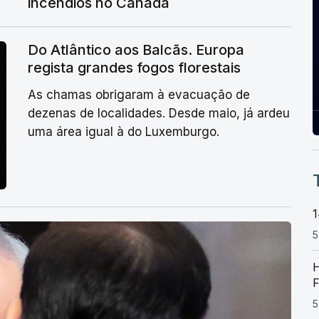
incêndios no Canadá
Do Atlântico aos Balcãs. Europa
regista grandes fogos florestais
As chamas obrigaram à evacuação de
dezenas de localidades. Desde maio, já ardeu
uma área igual à do Luxemburgo.
1
5
H
F
5