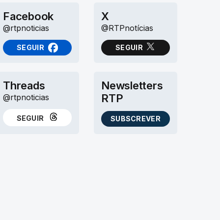
Facebook
X
@rtpnoticias
@RTPnotícias
SEGUIR
SEGUIR
NO FACEBOOK
NO X (TWITTER)
Threads
Newsletters
RTP
@rtpnoticias
SEGUIR
SUBSCREVER
NO THREADS
AS NEWSLETTERS RTP