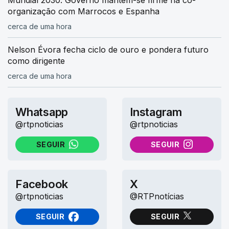
organização com Marrocos e Espanha
cerca de uma hora
Nelson Évora fecha ciclo de ouro e pondera futuro
como dirigente
cerca de uma hora
Whatsapp
Instagram
@rtpnoticias
@rtpnoticias
SEGUIR
SEGUIR
NO WHATSAPP
NO INSTAGRAM
Facebook
X
@rtpnoticias
@RTPnotícias
SEGUIR
SEGUIR
NO FACEBOOK
NO X (TWITTER)