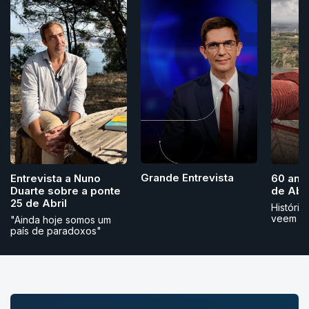
Grande Entrevista
Entrevista a Nuno
60 ano
Duarte sobre a ponte
de Abri
25 de Abril
História
veem
"Ainda hoje somos um
país de paradoxos"