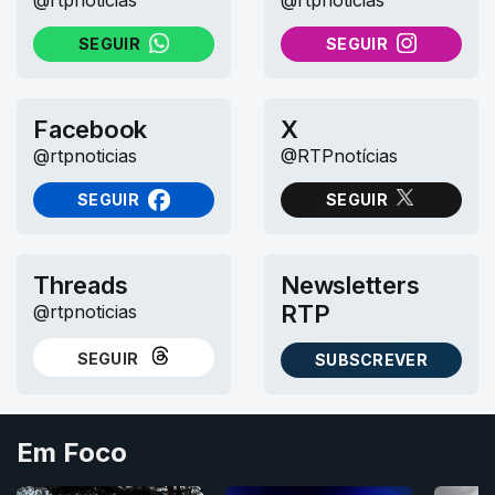
SEGUIR
SEGUIR
NO WHATSAPP
NO INSTAGRAM
Facebook
X
@rtpnoticias
@RTPnotícias
SEGUIR
SEGUIR
NO FACEBOOK
NO X (TWITTER)
Threads
Newsletters
RTP
@rtpnoticias
SEGUIR
SUBSCREVER
NO THREADS
AS NEWSLETTERS RTP
Em Foco