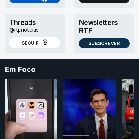
NO FACEBOOK
NO X (TWITTER)
Threads
Newsletters
RTP
@rtpnoticias
SEGUIR
SUBSCREVER
NO THREADS
AS NEWSLETTERS RTP
Em Foco